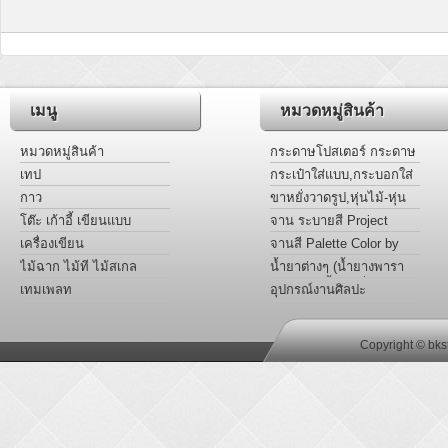
เมนู
หมวดหมู่สินค้า
หมวดหมู่สินค้า
กระดาษโปสเตอร์ กระดาษ
การ์ดหอม แผ่นอะครีลิคสี
เทป
กระเป๋าใส่แบบ,กระบอกใส่
แบบ
กาว
ขาหยั่งวาดรูป,หุ่นไม้-หุ่น
มือ Project
โต๊ะ เก้าอี้ เขียนแบบ
จาน ระบายสี Project
เครื่องเขียน
จานสี Palette Color by
Project
ไม้ฉาก ไม้ที ไม้สเกล
น้ำยาต่างๆ (น้ำยางพารา
หล่อเเบบ,น้ำยาเชื่อม
เทมเพลท
อุปกรณ์งานศิลปะ
พลาสติก อะครีลิค,น้ำมัน
ลินซีด)
Copyright © bks