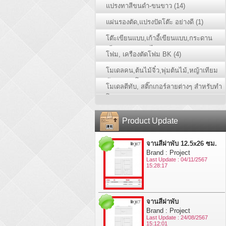
แปรงทาสีขนดำ-ขนขาว (14)
แผ่นรองตัด,แปรงปัดโต๊ะ อย่างดี (1)
โต๊ะเขียนแบบ,เก้าอี้เขียนแบบ,กระดาน
เขียนแบบ,กล่องไฟ Mastex (23)
โฟม, เครืองตัดโฟม BK (4)
โมเดลคน,ต้นไม้จิ๋ว,พุ่มต้นไม้,หญ้าเทียม
ม้วน,เพลตโมเดล (30)
โมเดลตีทับ, สติ๊กเกอร์ลายต่างๆ สำหรับทำ
โมเดล (51)
Product Update
จานสีฝาพับ 12.5x26 ซม.
Brand : Project
Last Update : 04/11/2567
15:28:17
จานสีฝาพับ
Brand : Project
Last Update : 24/08/2567
15:12:01