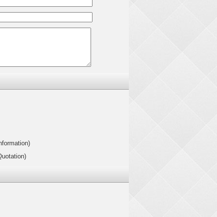
nformation)
Quotation)