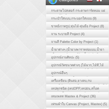
กระดาษโปสเตอร์ กระดาษการ์ดหอม แผ่
นอะครีลิคสี (2)
กระเป๋าใส่แบบ,กระบอกใส่แบบ (9)
ขาหยั่งวาดรูป,หุ่นไม้-หุ่นมือ Project (8)
จาน ระบายสี Project (4)
จานสี Palette Color by Project (1)
น้ำยาต่างๆ (น้ำยางพาราหล่อเเบบ,น้ำยา
เชื่อมพลาสติก อะครีลิค,น้ำมันลินซีด) (3)
อุปกรณ์งานศิลปะ (5)
อุปกรณ์วัดขนาดต่างๆ (ไม้ฉาก,ไม้ที,ไม้
สเกล,กระดูกงูมีเสกล,เวอร์เนียร์,ตลับเมตร)
อุปกรณ์อื่นๆ
(24)
(ไขควง,ตอขอ,เชือก,ลวด,น๊อต) (4)
เครื่องเขียน (ดินสอ,ยางลบ,กบ
เหลา,ไม้บรรทัด,วงเวียน,ชุดเลขาคณิต,ไม้
เทปทุกชนิด (เทปOPP,เทปย่น,สก็อต
สันรูด,คัตเตอร์,แปรงลบกระดาน) (11)
เทป,เทปโฟม,เทปกาว2หน้า,เทปอลูมิ
เทมเพลท Mastex & Project (36)
เนียม,เทปใยสัปปะรด,เทปนิโต้) (2)
เฟรมผ้าใบ Canvas (Project, Mastex) (5)