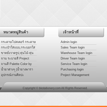
หมวดหมู่สินค้า
เจ้าหน้าที่
กระดาษโปสเตอร์ กระดาษ
Admin login
การ์ดหอม แผ่นอะครีลิคสี
กระเป๋าใส่แบบ,กระบอกใส่
Sales Team login
แบบ
ขาหยั่งวาดรูป,หุ่นไม้-หุ่น
Warehouse Team login
มือ Project
จาน ระบายสี Project
Driver Team login
จานสี Palette Color by
Service Team login
Project
น้ำยาต่างๆ (น้ำยางพารา
Purchasing login
หล่อเเบบ,น้ำยาเชื่อม
อุปกรณ์งานศิลปะ
Project Management
พลาสติก อะครีลิค,น้ำมัน
login
ลินซีด)
Copyright © bkstationery.com All Rights Reserved.