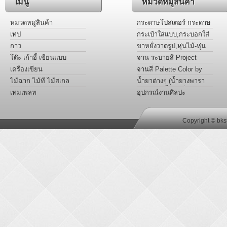
เมนู
หมวดหมู่สินค้า
หมวดหมู่สินค้า
กระดาษโปสเตอร์ กระดาษ
การ์ดหอม แผ่นอะครีลิคสี
เทป
กระเป๋าใส่แบบ,กระบอกใส่
แบบ
กาว
ขาหยั่งวาดรูป,หุ่นไม้-หุ่น
มือ Project
โต๊ะ เก้าอี้ เขียนแบบ
จาน ระบายสี Project
เครื่องเขียน
จานสี Palette Color by
Project
ไม้ฉาก ไม้ที ไม้สเกล
น้ำยาต่างๆ (น้ำยางพารา
หล่อเเบบ,น้ำยาเชื่อม
เทมเพลท
อุปกรณ์งานศิลปะ
พลาสติก อะครีลิค,น้ำมัน
ลินซีด)
Copyright © bks