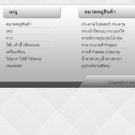
เมนู
หมวดหมู่สินค้า
หมวดหมู่สินค้า
กระดาษโปสเตอร์ กระดาษ
การ์ดหอม แผ่นอะครีลิคสี
เทป
กระเป๋าใส่แบบ,กระบอกใส่
แบบ
กาว
ขาหยั่งวาดรูป,หุ่นไม้-หุ่น
มือ Project
โต๊ะ เก้าอี้ เขียนแบบ
จาน ระบายสี Project
เครื่องเขียน
จานสี Palette Color by
Project
ไม้ฉาก ไม้ที ไม้สเกล
น้ำยาต่างๆ (น้ำยางพารา
หล่อเเบบ,น้ำยาเชื่อม
เทมเพลท
อุปกรณ์งานศิลปะ
พลาสติก อะครีลิค,น้ำมัน
ลินซีด)
Copyright © bks