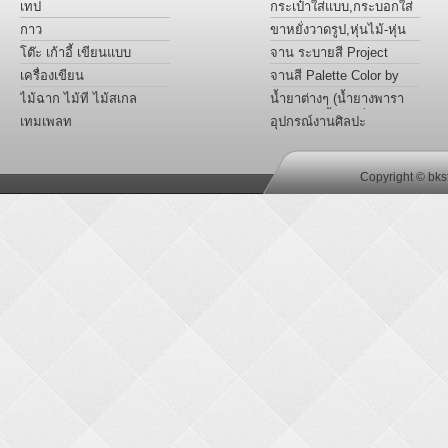
การ์ดหอม แผ่นอะครีลิคสี
เทป
กระเป๋าใส่แบบ,กระบอกใส่
แบบ
กาว
ขาหยั่งวาดรูป,หุ่นไม้-หุ่น
มือ Project
โต๊ะ เก้าอี้ เขียนแบบ
จาน ระบายสี Project
เครื่องเขียน
จานสี Palette Color by
Project
ไม้ฉาก ไม้ที ไม้สเกล
น้ำยาต่างๆ (น้ำยางพารา
หล่อเเบบ,น้ำยาเชื่อม
เทมเพลท
อุปกรณ์งานศิลปะ
พลาสติก อะครีลิค,น้ำมัน
ลินซีด)
Copyright © bks